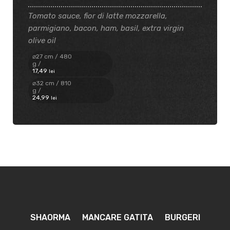
Tomato sauce, fior di latte mozzarella,
parmigiano, bacon, ham, basil, extra virgin
olive oil
⌀27 cm / 480
g /
17
,49
lei
⌀32 cm / 810
g /
24
,99
lei
SHAORMA
MANCARE GATITA
BURGERI