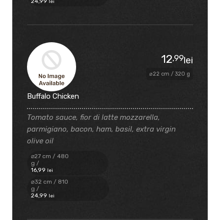
24
,99
lei
12
,99
lei
⌀22 cm / 320 g
Buffalo Chicken
Tomato sauce, fior di latte mozzarella,
parmigiano, bacon, ham, basil, extra virgin
olive oil
⌀27 cm / 480
g /
16
,99
lei
⌀32 cm / 810
g /
24
,99
lei