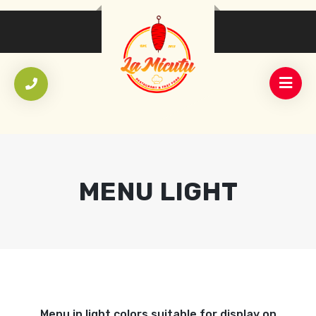
MENU LIGHT
Menu in light colors suitable for display on