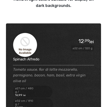
dark backgrounds.
12
,99
lei
⌀22 cm / 320 g
Spinach Alfredo
Tomato sauce, fior di latte mozzarella,
parmigiano, bacon, ham, basil, extra virgin
olive oil
⌀27 cm / 480
g /
16
,99
lei
⌀32 cm / 810
g /