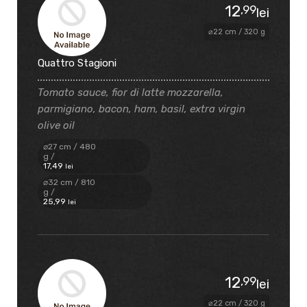
12
,99
lei
⌀22 cm / 320 g
Quattro Stagioni
Tomato sauce, fior di latte mozzarella,
parmigiano, bacon, ham, basil, extra virgin
olive oil
⌀27 cm / 480
g /
17
,49
lei
⌀32 cm / 810
g /
25
,99
lei
12
,99
lei
⌀22 cm / 320 g