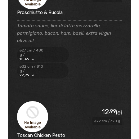
Proschiutto & Rucola
Tomato sauce, fior di latte mozzarella,
parmigiano, bacon, ham, basil, extra virgin
olive oil
⌀27 cm / 480
g /
15
,49
lei
⌀32 cm / 810
g /
22
,99
lei
12
,99
lei
⌀22 cm / 320 g
Toscan Chicken Pesto