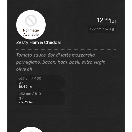
12
,99
lei
⌀22 cm / 320 g
Zesty Ham & Cheddar
Tomato sauce, fior di latte mozzarella,
parmigiano, bacon, ham, basil, extra virgin
olive oil
⌀27 cm / 480
g /
16
,49
lei
⌀32 cm / 810
g /
23
,99
lei