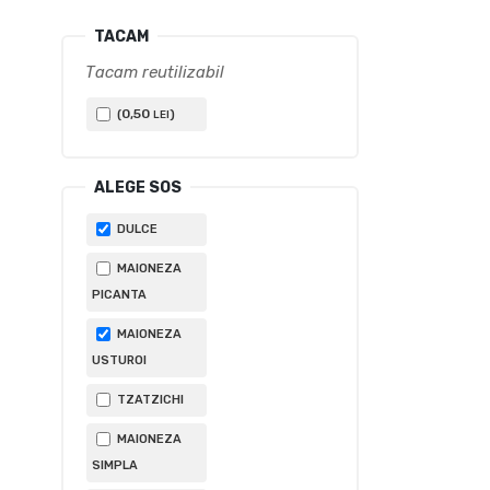
inițial
curent
a
este:
TACAM
fost:
48,00 lei.
Tacam reutilizabil
58,00 lei.
0
,50
(
)
LEI
ALEGE SOS
DULCE
MAIONEZA
PICANTA
MAIONEZA
USTUROI
TZATZICHI
MAIONEZA
SIMPLA