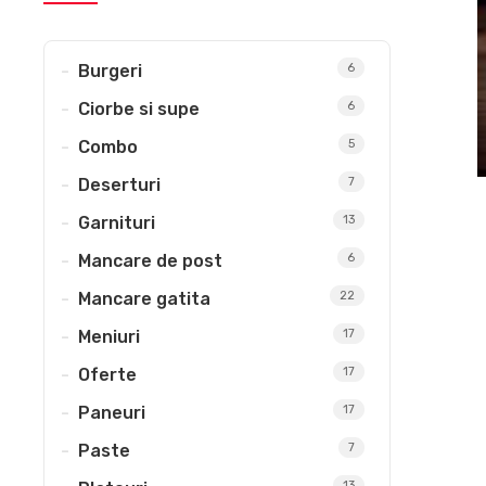
Penne/Spaghete Milaneze
Muschiulet de pui la bait
Shaorma Micuta + Pepsi
Burger vita premium + cartofi wedge
Quesadilla
Shaorma
Pen
Papanasi
Meniu
Burgeri
6
Ciorbe si supe
6
Combo
5
Deserturi
7
Garnituri
13
Mancare de post
6
Mancare gatita
22
Meniuri
17
Oferte
17
Paneuri
17
Paste
7
13