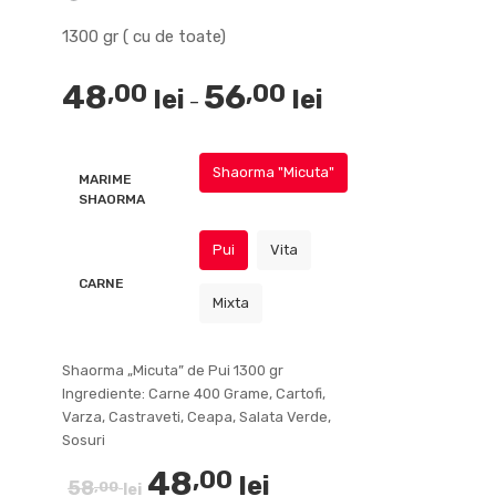
Cheescake
Penne/Spaghete quattro
Snitel Lipie
Ceafa porc
1300 gr ( cu de toate)
 Forno
ata
a
Burger pui + cartofi wedges
Coaste porc
Meniul zilei carnati la gratar
formagi gratinate
e pui +
+ ciorba
48
56
,00
,00
lei
lei
Interval
–
de
prețuri:
Shaorma "Micuta"
MARIME
48,00 lei
SHAORMA
până
la
Pui
Vita
56,00 lei
CARNE
Mixta
Shaorma „Micuta” de Pui 1300 gr
Ingrediente: Carne 400 Grame, Cartofi,
Varza, Castraveti, Ceapa, Salata Verde,
Sosuri
Prețul
Prețul
48
,00
lei
58
,00
lei