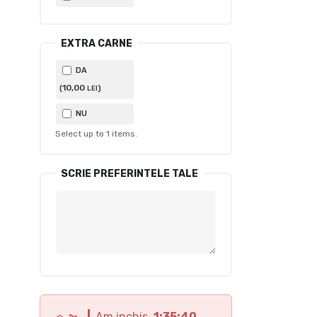
EXTRA CARNE
DA
10
,00
(
)
LEI
NU
Select up to
1
items.
SCRIE PREFERINTELE TALE
Am inchis
1:35:38