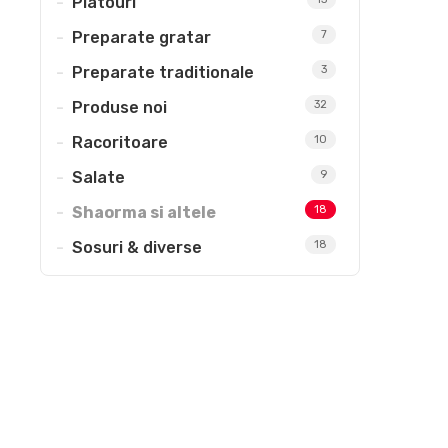
Platouri
Preparate gratar
7
Preparate traditionale
3
Produse noi
32
Racoritoare
10
Salate
9
Shaorma si altele
18
Sosuri & diverse
18