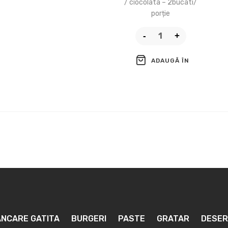
/ ciocolata – 2bucati/
porție
ADAUGĂ ÎN
COȘ
NCARE GATITA
BURGERI
PASTE
GRATAR
DESER