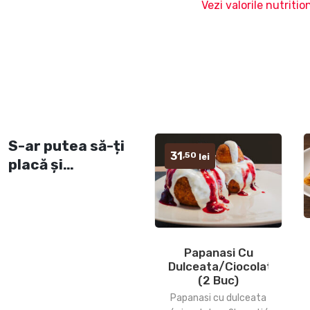
Vezi valorile nutrition
S-ar putea să-ți
31
,50
lei
placă și…
Papanasi Cu
Dulceata/ciocolata
(2 Buc)
Papanasi cu dulceata