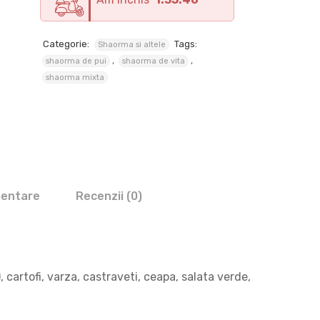
Categorie:
Tags:
Shaorma si altele
,
,
shaorma de pui
shaorma de vita
shaorma mixta
mentare
Recenzii (0)
 cartofi, varza, castraveti, ceapa, salata verde,