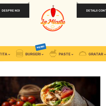
DESPRE NOI
DETALII CON
OBLIGATORIU
PAROLĂ
*
AUTENTIFICARE
ȚINE-MĂ MINTE
MENIU
TITA
BURGERI
PASTE
GRATAR
Ai uitat parola?