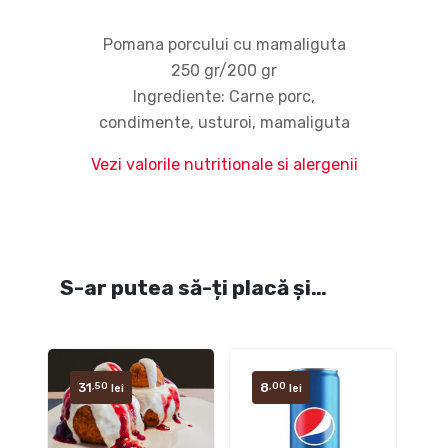
Pomana porcului cu mamaliguta
250 gr/200 gr
Ingrediente: Carne porc,
condimente, usturoi, mamaliguta
Vezi valorile nutritionale si alergenii
S-ar putea să-ți placă și…
31
8
,50
,00
lei
lei