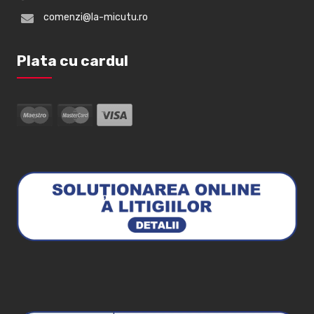
comenzi@la-micutu.ro
Plata cu cardul