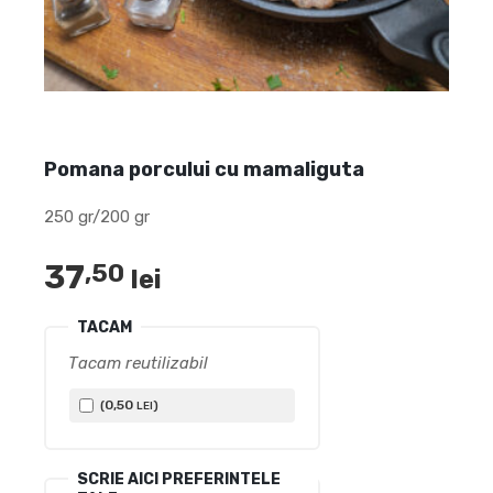
Pomana porcului cu mamaliguta
250 gr/200 gr
37
,50
lei
TACAM
Tacam reutilizabil
0
,50
(
)
LEI
SCRIE AICI PREFERINTELE