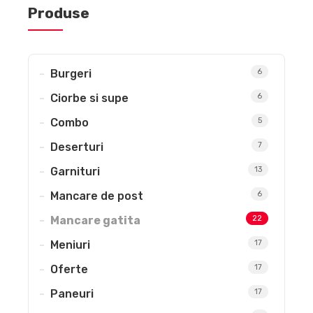
Produse
Burgeri
6
Ciorbe si supe
6
Combo
5
Deserturi
7
Garnituri
13
Mancare de post
6
Mancare gatita
22
Meniuri
17
Oferte
17
Paneuri
17