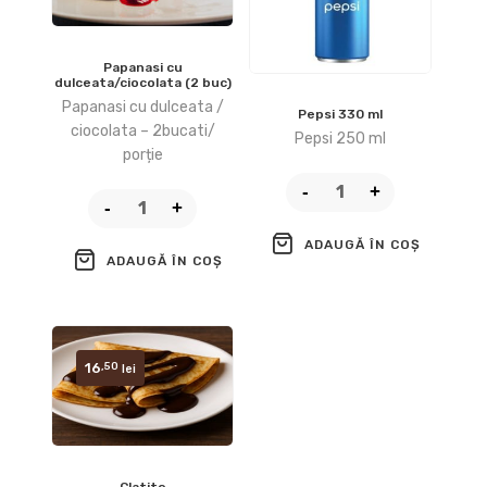
Papanasi cu
dulceata/ciocolata (2 buc)
Papanasi cu dulceata /
Pepsi 330 ml
ciocolata – 2bucati/
Pepsi 250 ml
porție
ADAUGĂ ÎN COȘ
ADAUGĂ ÎN COȘ
16
,50
lei