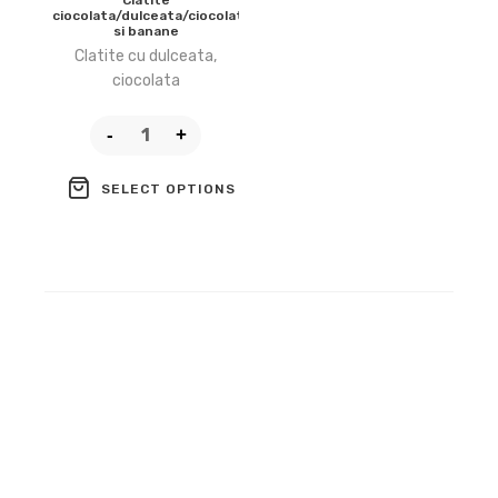
Clatite
ciocolata/dulceata/ciocolata
si banane
Clatite cu dulceata,
ciocolata
SELECT OPTIONS