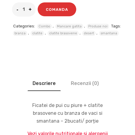
COMANDA
Categories:
,
,
Tags:
Combo
Mancare gatita
Produse noi
,
,
,
,
branza
clatite
clatite brasovene
desert
smantana
Descriere
Recenzii (0)
Ficatei de pui cu piure + clatite
brasovene cu branza de vaci si
smantana – 2bucati/ porție
Vezi valorile nutritionale si alergenii