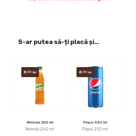
S-ar putea să-ți placă și…
8
8
,00
,00
lei
lei
Mirinda 250 ml
Pepsi 330 ml
Mirinda 250 ml
Pepsi 250 ml