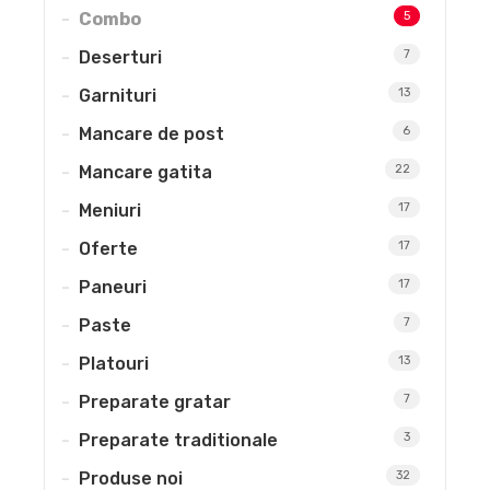
Combo
5
Deserturi
7
Garnituri
13
Mancare de post
6
Mancare gatita
22
Meniuri
17
Oferte
17
Paneuri
17
Paste
7
Platouri
13
Preparate gratar
7
Preparate traditionale
3
Produse noi
32