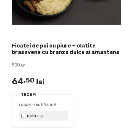
Ficatei de pui cu piure + clatite
brasovene cu branza dulce si smantana
500 gr
64
,50
lei
TACAM
Tacam reutilizabil
0
,50
(
)
LEI