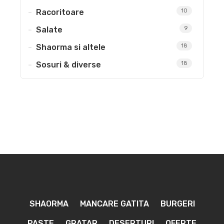
Racoritoare
10
Salate
9
Shaorma si altele
18
Sosuri & diverse
18
SHAORMA
MANCARE GATITA
BURGERI
PASTE
GRATAR
DESERTURI
OFERTE